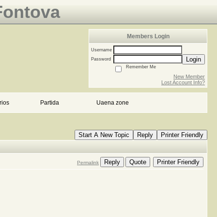
Fontova
Members Login
Username
Login
Password
Remember Me
New Member
Lost Account Info?
rios
Partida
Uaena zone
Start A New Topic
Reply
Printer Friendly
Reply
Quote
Printer Friendly
Permalink