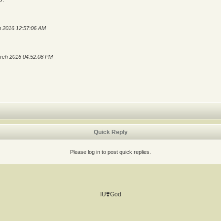
ch 2016 12:57:06 AM
arch 2016 04:52:08 PM
Quick Reply
Please log in to post quick replies.
IU❣️God