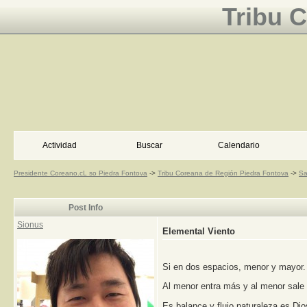
Tribu 
Actividad
Buscar
Calendario
Presidente Coreano.cL so Piedra Fontova
->
Tribu Coreana de Región Piedra Fontova
->
Sa
Post Info
Sionus
Elemental Viento
Si en dos espacios, menor y mayor.
Al menor entra más y al menor sale
Es balance y flujo naturaleza es Dio