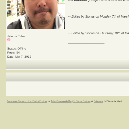
-- Edited by Sionus on Monday 7th of Mar
-- Edited by Sionus on Thursday 10th of M
Jefe de Tribu
__________________
Status: Offline
Posts: 54
Date:
Mar 7, 2016
Presidente Coreano.cL so Piedra Fontova
->
Tribu Coreana de Región Piedra Fontova
->
Sabiduría
->
Elemental Viento