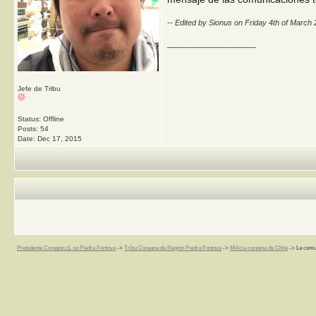
-- Edited by Sionus on Friday 4th of March
__________________
Jefe de Tribu
Status: Offline
Posts: 54
Date:
Dec 17, 2015
Presidente Coreano.cL so Piedra Fontova
->
Tribu Coreana de Región Piedra Fontova
->
Milicia coreana de Chile
->
La comun