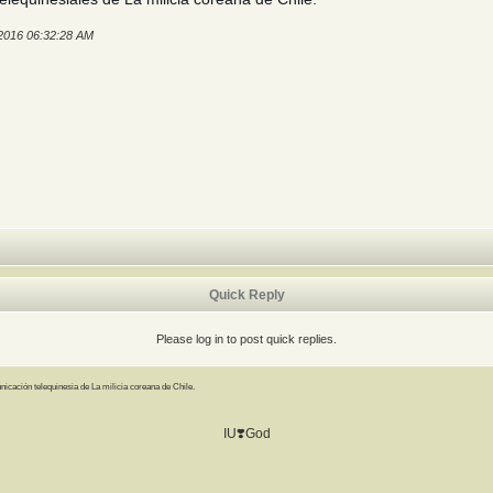
 2016 06:32:28 AM
Quick Reply
Please log in to post quick replies.
icación telequinesia de La milicia coreana de Chile.
IU❣️God