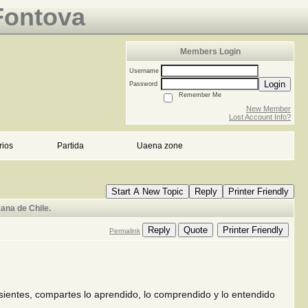
Fontova
Members Login
Username
Login
Password
Remember Me
New Member
Lost Account Info?
rios
Partida
Uaena zone
Start A New Topic
Reply
Printer Friendly
ana de Chile.
Reply
Quote
Printer Friendly
Permalink
ientes, compartes lo aprendido, lo comprendido y lo entendido