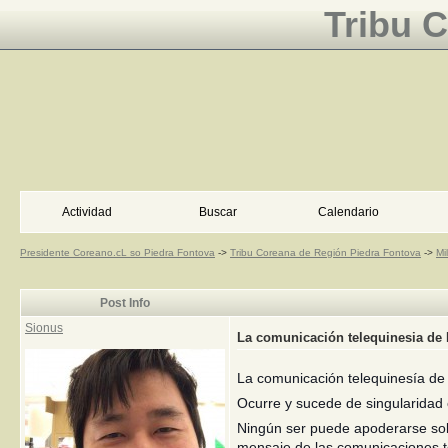
Tribu 
Actividad
Buscar
Calendario
Presidente Coreano.cL so Piedra Fontova
->
Tribu Coreana de Región Piedra Fontova
->
Mi
Post Info
Sionus
La comunicación telequinesia de L
La comunicación telequinesía de 
Ocurre y sucede de singularidad e
Ningún ser puede apoderarse sobr
mensaje de las comunicaciones te